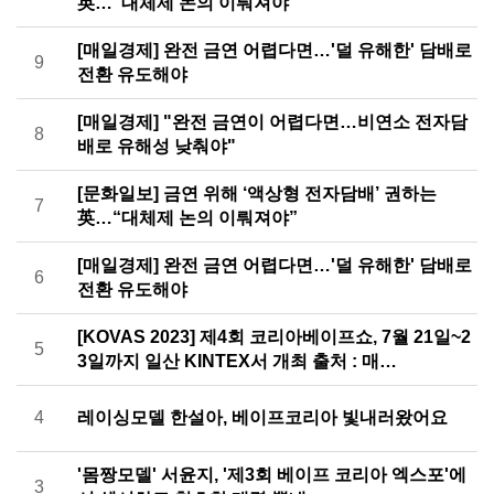
英…“대체제 논의 이뤄져야”
[매일경제] 완전 금연 어렵다면…'덜 유해한' 담배로
9
전환 유도해야
[매일경제] "완전 금연이 어렵다면…비연소 전자담
8
배로 유해성 낮춰야"
[문화일보] 금연 위해 ‘액상형 전자담배’ 권하는
7
英…“대체제 논의 이뤄져야”
[매일경제] 완전 금연 어렵다면…'덜 유해한' 담배로
6
전환 유도해야
[KOVAS 2023] 제4회 코리아베이프쇼, 7월 21일~2
5
3일까지 일산 KINTEX서 개최 출처 : 매…
4
레이싱모델 한설아, 베이프코리아 빛내러왔어요
'몸짱모델' 서윤지, '제3회 베이프 코리아 엑스포'에
3